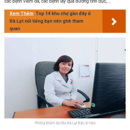
các bệnh viêm da, các bệnh lây qua đường tình dục,….
Xem Thêm
Top 14 khu chợ gần đây ở
Đà Lạt nổi tiếng bạn nên ghé tham
quan
Phòng khám da liễu Đà Lạt Bác sĩ Hảo