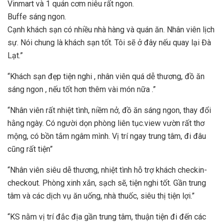
Vinmart và 1 quán cơm niêu rất ngon.
Buffe sáng ngon.
Cạnh khách sạn có nhiều nhà hàng và quán ăn. Nhân viên lịch
sự. Nói chung là khách sạn tốt. Tôi sẽ ở đây nếu quay lại Đà
Lạt.”
“Khách sạn đẹp tiện nghi , nhân viên quá dễ thương, đồ ăn
sáng ngon , nếu tốt hơn thêm vài món nữa .”
“Nhân viên rất nhiệt tình, niềm nở, đồ ăn sáng ngon, thay đổi
hằng ngày. Có người dọn phòng liên tục.view vườn rất thơ
mộng, có bồn tắm ngâm mình. Vị trí ngay trung tâm, đi đâu
cũng rất tiện”
“Nhân viên siêu dễ thương, nhiệt tình hỗ trợ khách checkin-
checkout. Phòng xinh xắn, sạch sẽ, tiện nghi tốt. Gần trung
tâm và các dịch vụ ăn uống, nhà thuốc, siêu thị tiện lợi.”
“KS nằm vị trí đắc địa gần trung tâm, thuận tiện đi đến các