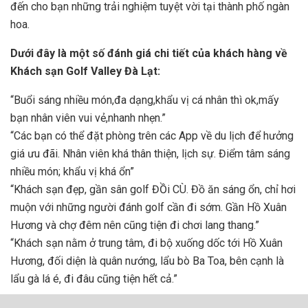
đến cho bạn những trải nghiệm tuyệt vời tại thành phố ngàn
hoa.
Dưới đây là một số đánh giá chi tiết của khách hàng về
Khách sạn Golf Valley Đà Lạt:
“Buổi sáng nhiều món,đa dạng,khẩu vị cá nhân thì ok,mấy
bạn nhân viên vui vẻ,nhanh nhẹn.”
“Các bạn có thể đặt phòng trên các App về du lịch để hưởng
giá ưu đãi. Nhân viên khá thân thiện, lịch sự. Điểm tâm sáng
nhiều món; khẩu vị khá ổn”
“Khách sạn đẹp, gần sân golf ĐỒi CÙ. Đồ ăn sáng ổn, chỉ hơi
muộn với những người đánh golf cần đi sớm. Gần Hồ Xuân
Hương và chợ đêm nên cũng tiện đi chơi lang thang.”
“Khách sạn nằm ở trung tâm, đi bộ xuống dốc tới Hồ Xuân
Hương, đối diện là quân nướng, lẩu bò Ba Toa, bên cạnh là
lẩu gà lá é, đi đâu cũng tiện hết cả.”
Thông tin liên hệ: