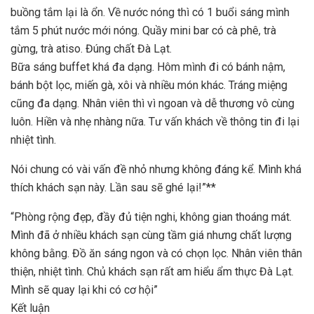
buồng tắm lại là ổn. Về nước nóng thì có 1 buổi sáng mình
tắm 5 phút nước mới nóng. Quầy mini bar có cà phê, trà
gừng, trà atiso. Đúng chất Đà Lạt.
Bữa sáng buffet khá đa dạng. Hôm mình đi có bánh nậm,
bánh bột lọc, miến gà, xôi và nhiều món khác. Tráng miệng
cũng đa dạng. Nhân viên thì vì ngoan và dễ thương vô cùng
luôn. Hiền và nhẹ nhàng nữa. Tư vấn khách về thông tin đi lại
nhiệt tình.
Nói chung có vài vấn đề nhỏ nhưng không đáng kể. Mình khá
thích khách sạn này. Lần sau sẽ ghé lại!”**
“Phòng rộng đẹp, đầy đủ tiện nghi, không gian thoáng mát.
Mình đã ở nhiều khách sạn cùng tầm giá nhưng chất lượng
không bằng. Đồ ăn sáng ngon và có chọn lọc. Nhân viên thân
thiện, nhiệt tình. Chủ khách sạn rất am hiểu ẩm thực Đà Lạt.
Mình sẽ quay lại khi có cơ hội”
Kết luận