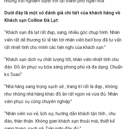
những trải nghiệm tuyệt vời tại thành phố ngàn hoa.
Dưới đây là một số đánh giá chi tiết của khách hàng về
Khách sạn Colline Đà Lạt:
“Khách sạn đà lạt rất đẹp, sang, nhiều góc chụp hình. Nhân
viên rất dễ thương từ lễ tân tới nhân viên bell boy đã tư vấn
rất nhiệt tình cho mình các tiện nghi của khách sạn.”
“Khách sạn dịch vụ chât lượng tốt, nhân viên nhiệt tình chu
đáo. Đồ ăn phục vụ bữa sáng phong phú và đa dạng. Chuẩn
ks 5sao”
“Nhà hàng sang trọng sạch sẽ , trang trí rất là đẹp , không
như những nhà hàng khác đồ ăn rất ngon và vừa đủ. Nhân
viên phục vụ cũng chuyên nghiệp”
“Nhân viên vui vẻ, lịch sự, hướng dẫn khách tận tình , chu
đáo, thân thiện. Không gian khách sạn thoải mái, thiết kế
sang trọng, sạch sẽ. Tiện nghi đầy đủ.”