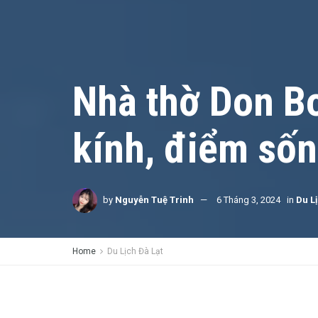
Nhà thờ Don Bo
kính, điểm sốn
by
Nguyễn Tuệ Trinh
6 Tháng 3, 2024
in
Du L
Home
Du Lịch Đà Lạt