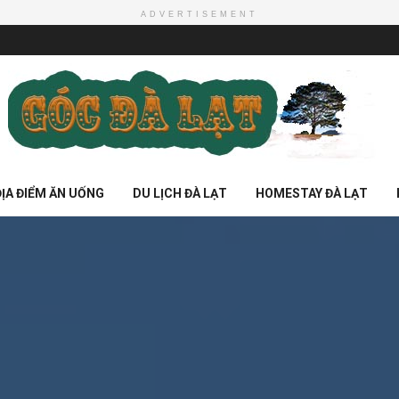
ADVERTISEMENT
ĐỊA ĐIỂM ĂN UỐNG
DU LỊCH ĐÀ LẠT
HOMESTAY ĐÀ LẠT