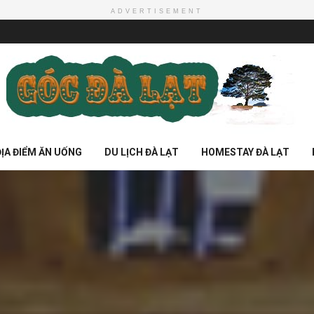
ADVERTISEMENT
ĐỊA ĐIỂM ĂN UỐNG
DU LỊCH ĐÀ LẠT
HOMESTAY ĐÀ LẠT