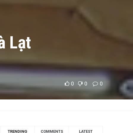
à Lạt
0
0
0
TRENDING
COMMENTS
LATEST