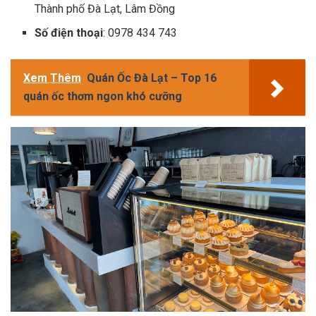
Thành phố Đà Lạt, Lâm Đồng
Số điện thoại
: 0978 434 743
Xem Thêm
Quán Ốc Đà Lạt – Top 16
quán ốc thơm ngon khó cưỡng