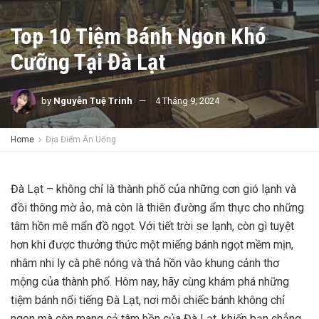
Top 10 Tiệm Bánh Ngon Khó
Cưỡng Tại Đà Lạt
by
Nguyễn Tuệ Trinh
4 Tháng 9, 2024
Home
Địa Điểm Ăn Uống
Đà Lạt – không chỉ là thành phố của những cơn gió lạnh và
đồi thông mờ ảo, mà còn là thiên đường ẩm thực cho những
tâm hồn mê mẩn đồ ngọt. Với tiết trời se lạnh, còn gì tuyệt
hơn khi được thưởng thức một miếng bánh ngọt mềm mịn,
nhâm nhi ly cà phê nóng và thả hồn vào khung cảnh thơ
mộng của thành phố. Hôm nay, hãy cùng khám phá những
tiệm bánh nổi tiếng Đà Lạt, nơi mỗi chiếc bánh không chỉ
ngon mà còn mang cả tâm hồn của Đà Lạt, khiến bạn chẳng