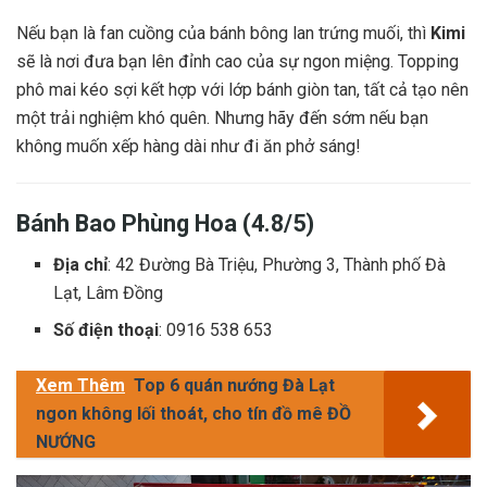
Nếu bạn là fan cuồng của bánh bông lan trứng muối, thì
Kimi
sẽ là nơi đưa bạn lên đỉnh cao của sự ngon miệng. Topping
phô mai kéo sợi kết hợp với lớp bánh giòn tan, tất cả tạo nên
một trải nghiệm khó quên. Nhưng hãy đến sớm nếu bạn
không muốn xếp hàng dài như đi ăn phở sáng!
Bánh Bao Phùng Hoa (4.8/5)
Địa chỉ
: 42 Đường Bà Triệu, Phường 3, Thành phố Đà
Lạt, Lâm Đồng
Số điện thoại
: 0916 538 653
Xem Thêm
Top 6 quán nướng Đà Lạt
ngon không lối thoát, cho tín đồ mê ĐỒ
NƯỚNG