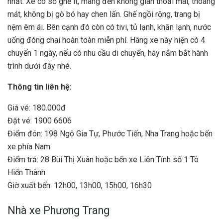
nhất. Xe có số ghế ít, mang đến không gian thoải mái, thoáng
mát, không bị gò bó hay chen lấn. Ghế ngồi rộng, trang bị
nệm êm ái. Bên cạnh đó còn có tivi, tủ lạnh, khăn lạnh, nước
uống đóng chai hoàn toàn miễn phí. Hãng xe này hiện có 4
chuyến 1 ngày, nếu có nhu cầu di chuyển, hãy nắm bắt hành
trình dưới đây nhé.
Thông tin liên hệ:
Giá vé: 180.000đ
Đặt vé: 1900 6606
Điểm đón: 198 Ngô Gia Tự, Phước Tiến, Nha Trang hoặc bến
xe phía Nam
Điểm trả: 28 Bùi Thị Xuân hoặc bến xe Liên Tỉnh số 1 Tô
Hiến Thành
Giờ xuất bến: 12h00, 13h00, 15h00, 16h30
Nhà xe Phương Trang