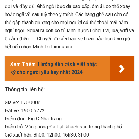
đại và đầy đủ. Ghế ngồi bọc da cao cấp, êm ái, có thể xoay
hoặc ngã về sau tuỳ theo ý thích. Các hàng ghế sau còn có
thể gập thành giường cho mọi người có thể thoải mái nằm
nghỉ ngơi. Ngoài ra còn có tủ lạnh, nước uống, tivi, loa, wifi và
ổ cắm điện,…… Chuyến đi của bạn sẽ hoàn hảo hơn bao giờ
hết nếu chọn Minh Trí Limousine.
Xem Thêm
Hướng dẫn cách viết nhật
ký cho người yêu hay nhất 2024
Thông tin liên hệ:
Giá vé: 170.000đ
Đặt vé: 1900 6772
Điểm đón: Big C Nha Trang
Điểm trả: Văn phòng Đà Lạt, khách sạn trong thành phố
Giờ xuất bến: 8h00, 12h00, 16h30, 3h00